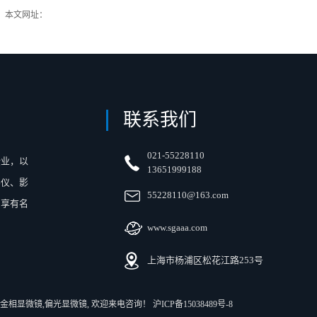
本文网址：
http://www.sgaaa.com/index.php?c=category&id=75
联系我们
021-55228110
企业，以
13651999188
影仪、影
55228110@163.com
内享有名
www.sgaaa.com
上海市杨浦区松花江路253号
金相显微镜
,
偏光显微镜
, 欢迎来电咨询！
沪ICP备15038489号-8