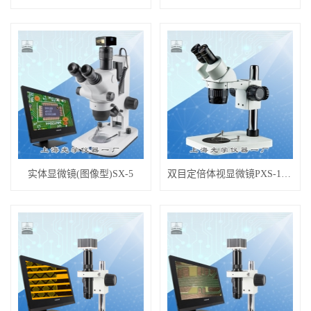
实体显微镜(图像型)SX-5
双目定倍体视显微镜PXS-1040V...