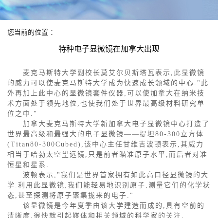
您当前的位置 ：
新闻动态
特种电子显微镜在加拿大出现
麦克马斯特大学副校长莫艾尔贝斯塔瓦表示,此显微镜
的威力可以使麦克马斯特大学成为快速成长领域的中心."此
外再加上此中心的显微镜套件仪器,可以使加拿大在纳米技
术方面处于领先地位,也使我们处于世界最高级材料研究单
位之中."
加拿大麦克马斯特大学新加拿大电子显微镜中心打造了
世界最高级和最强大的电子显微镜――提坦80-300立方体
(Titan80-300Cubed),该中心主任甘维吉波顿表示,其威力
相当于哈勃太空望远镜,只是前者瞄准原子水平,而后者对准
恒星和星系.
波顿表示,"我们是世界首家拥有如此高口径显微镜的大
学.利用此显微镜,我们能轻易地识别原子,测量它们的化学状
态,甚至探测将原子聚集拢来的电子."
该显微镜是今年夏季由该大学建造而成的,具有空前的
清晰度,很快就引起媒体和相关领域的科学家的关注.