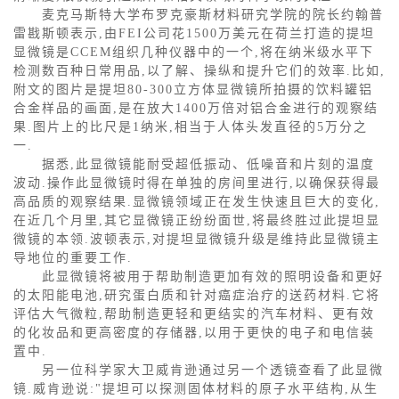
麦克马斯特大学布罗克豪斯材料研究学院的院长约翰普
雷戡斯顿表示,由FEI公司花1500万美元在荷兰打造的提坦
显微镜是CCEM组织几种仪器中的一个,将在纳米级水平下
检测数百种日常用品,以了解、操纵和提升它们的效率.比如,
附文的图片是提坦80-300立方体显微镜所拍摄的饮料罐铝
合金样品的画面,是在放大1400万倍对铝合金进行的观察结
果.图片上的比尺是1纳米,相当于人体头发直径的5万分之
一.
据悉,此显微镜能耐受超低振动、低噪音和片刻的温度
波动.操作此显微镜时得在单独的房间里进行,以确保获得最
高品质的观察结果.显微镜领域正在发生快速且巨大的变化,
在近几个月里,其它显微镜正纷纷面世,将最终胜过此提坦显
微镜的本领.波顿表示,对提坦显微镜升级是维持此显微镜主
导地位的重要工作.
此显微镜将被用于帮助制造更加有效的照明设备和更好
的太阳能电池,研究蛋白质和针对癌症治疗的送药材料.它将
评估大气微粒,帮助制造更轻和更结实的汽车材料、更有效
的化妆品和更高密度的存储器,以用于更快的电子和电信装
置中.
另一位科学家大卫威肯逊通过另一个透镜查看了此显微
镜.威肯逊说:"提坦可以探测固体材料的原子水平结构,从生