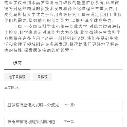
物医学仪器到水品质监测再到改良的能量贮存系统,此显微
镜将对这些领域的新技术发展和商业化过程产生重大作用.
麦克马斯特大学致力于应用高级研究工具来满足我们工业伙
伴们的需要,增强他们的创新能力,以提升其全球竞争力."
上周,一支国际科学家小组来到此大学,对此显微镜进行
了检测.科学家表示对其能力大为吃惊,此显微镜在生命科学
方面将在许多应用."这是一部特别的仪器,将能在基础生物
学和物理学领域制造许多新发现,将帮助我们更好地了解疾
病的特性,探索医治疾病的新线索."
标签
电子显微镜
显微镜
本文网址：
http://www.sgaaa.com/xwdt/10.html
显微镜行业伟大发明—分波光谱显微镜技术
上一篇：
神奇显微镜可窥探活脑细胞
下一篇：