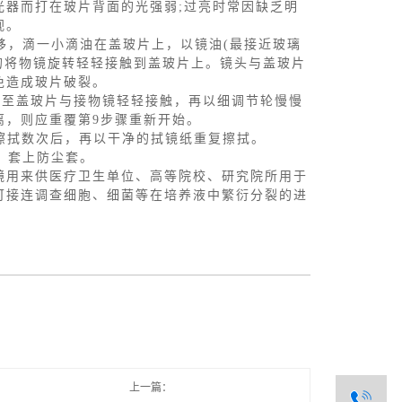
光器而打在玻片背面的光强弱;过亮时常因缺乏明
视。
转移，滴一小滴油在盖玻片上，以镜油(最接近玻璃
的将物镜旋转轻轻接触到盖玻片上。镜头与盖玻片
免造成玻片破裂。
高至盖玻片与接物镜轻轻接触，再以细调节轮慢慢
离，则应重覆第9步骤重新开始。
纸擦拭数次后，再以干净的拭镜纸重复擦拭。
，套上防尘套。
用来供医疗卫生单位、高等院校、研究院所用于
可接连调查细胞、细菌等在培养液中繁衍分裂的进
上一篇：