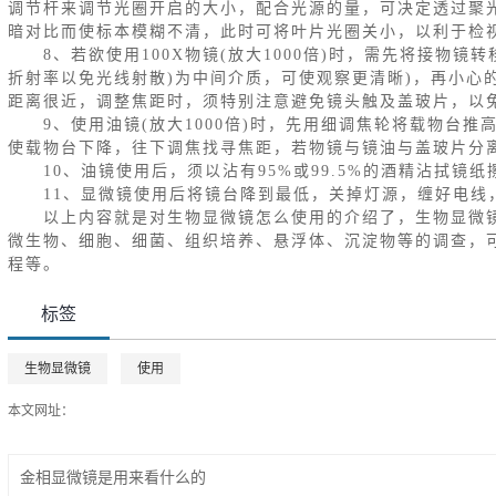
调节杆来调节光圈开启的大小，配合光源的量，可决定透过聚
暗对比而使标本模糊不清，此时可将叶片光圈关小，以利于检
8、若欲使用100X物镜(放大1000倍)时，需先将接物镜
折射率以免光线射散)为中间介质，可使观察更清晰)，再小心
距离很近，调整焦距时，须特别注意避免镜头触及盖玻片，以
9、使用油镜(放大1000倍)时，先用细调焦轮将载物台推
使载物台下降，往下调焦找寻焦距，若物镜与镜油与盖玻片分
10、油镜使用后，须以沾有95%或99.5%的酒精沾拭镜
11、显微镜使用后将镜台降到最低，关掉灯源，缠好电线
以上内容就是对生物显微镜怎么使用的介绍了，生物显微镜
微生物、细胞、细菌、组织培养、悬浮体、沉淀物等的调查，
程等。
标签
生物显微镜
使用
本文网址：
http://www.sgaaa.com/yiqi/369.html
金相显微镜是用来看什么的