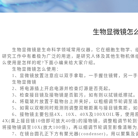
生物显微镜怎
生物显微镜是生命科学领域常用仪器，它在细胞生物学、组
研究工作中有着极为广泛的用途，是研究人体及其他生物机体
么使用是怎样的呢?下面小编来给大家介绍。
生物显微镜怎么使用：
1、显微镜放置注意应以双手拿取，一手握住镜臂，另一手
生物显微镜
2、将电源插上开启电源并检查灯源是否亮起。
3、检查接目镜及接物镜是否脏污，如有则以拭镜纸擦拭。
4、将载玻片放置于载物台上并夹好，以粗细调节轮调至适
5、如需以双眼同时观测则调整双眼距离与接目镜焦距，如
6、接物镜主要包括4X、10X、40X及100XOIL等，
4X(乘上接目镜10倍即可放大40倍)的接物镜，调整粗调节
将接物镜调至10X(放大100倍)，再以细调节轮调至影像清晰
7、在镜台圆孔正下方有聚光器(condenser)，用以聚